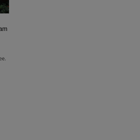
 am
ee.