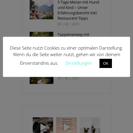
5 Tage Meran mit Hund
und Kind – Unser
Erfahrungsbericht inkl.
Restaurant-Tipps
08 | 06 | 2025
Tappeinerweg mit
Kinderwagen und Hund –
Spaziergang mit Ausblick
Diese Seite nutzt Cookies zu einer optimalen Darstellung.
in Meran
Wenn du die Seite weiter nutzt, gehen wir von deinem
08 | 06 | 2025
Einverständnis aus.
Einstellungen
OK
Algunder Waalweg mit
Kinderwagen und Hund
06 | 06 | 2025