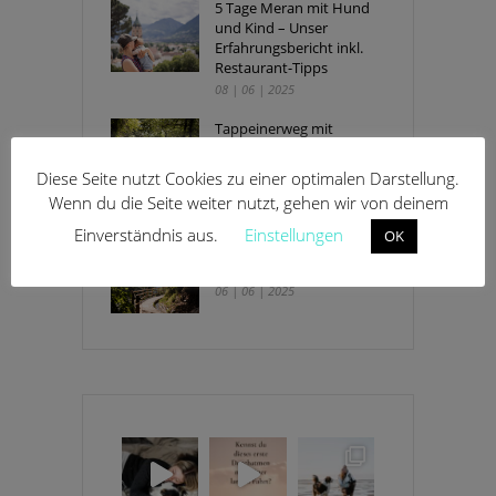
5 Tage Meran mit Hund
und Kind – Unser
Erfahrungsbericht inkl.
Restaurant-Tipps
08 | 06 | 2025
Tappeinerweg mit
Kinderwagen und Hund –
Spaziergang mit Ausblick
Diese Seite nutzt Cookies zu einer optimalen Darstellung.
in Meran
Wenn du die Seite weiter nutzt, gehen wir von deinem
08 | 06 | 2025
Einverständnis aus.
Einstellungen
OK
Algunder Waalweg mit
Kinderwagen und Hund
06 | 06 | 2025