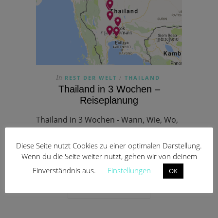
In
REST DER WELT
THAILAND
/
Thailand in 3 Wochen –
Reiseplanung
Thailand in 3 Wochen - Wann, Wie, Wo,
Was? Ich verrate dir wichtige Tipps für
Diese Seite nutzt Cookies zu einer optimalen Darstellung.
deine Reise, sowie unseren gesamten
Wenn du die Seite weiter nutzt, gehen wir von deinem
Reiseverlauf. Außerdem findest du…
Einverständnis aus.
Einstellungen
OK
CONTINUE READING →