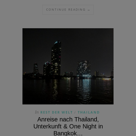
CONTINUE READING →
In
REST DER WELT
THAILAND
/
Anreise nach Thailand,
Unterkunft & One Night in
Bangkok…