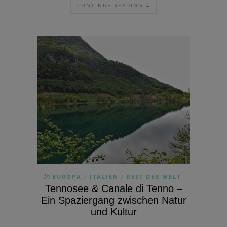
CONTINUE READING →
In
EUROPA
ITALIEN
REST DER WELT
/
/
Tennosee & Canale di Tenno –
Ein Spaziergang zwischen Natur
und Kultur