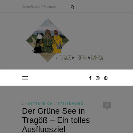
In
ÖSTERREICH
STEIERMARK
/
0
Der Grüne See in
Tragöß – Ein tolles
Ausflugsziel